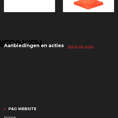
IEDINGEN
Aanbiedingen en acties
Bekijk alle acties
P&G WEBSITE
Home