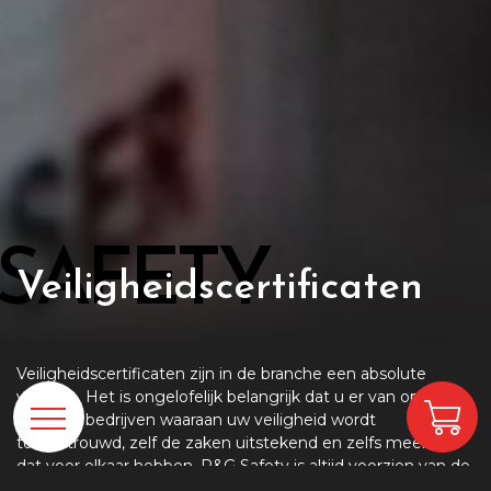
SAFETY
Veiligheidscertificaten
Veiligheidscertificaten zijn in de branche een absolute
vereiste. Het is ongelofelijk belangrijk dat u er van op aan
kunt dat bedrijven waaraan uw veiligheid wordt
toevertrouwd, zelf de zaken uitstekend en zelfs meer dan
dat voor elkaar hebben. P&G Safety is altijd voorzien van de
laatste keurmerken en waarborgeisen.