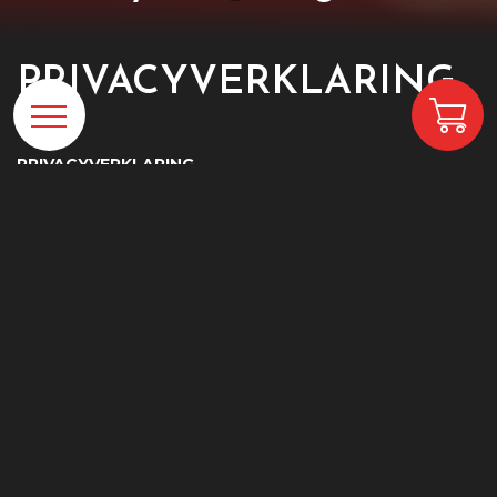
PRIVACYVERKLARING
PRIVACYVERKLARING
Op deze pagina treft u de privacyverklaring van P&G Safety
aan (ook: “Verantwoordelijke”). Verantwoordelijke is statutair
gevestigd en kantoorhoudende te (5311 PB) Gameren aan
de Rondgang 26 en is ingeschreven bij de Kamer van
Koophandel onder KvK-nummer 77571916.
P&G Safety vindt een zorgvuldige verwerking en
beveiliging van persoonsgegevens belangrijk. Bij de
verwerking van persoonsgegevens houden wij ons aan de
eisen die de Algemene Verordening
Gegevensbescherming (AVG) stelt. In deze
privacyverklaring leggen wij uit welke persoonsgegevens
wij verzamelen en gebruiken en met welk doel. Ook