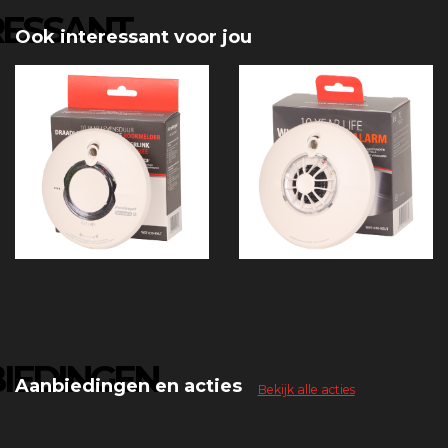
RESSANT
Ook interessant voor jou
IEDINGEN
Aanbiedingen en acties
Bekijk alle acties