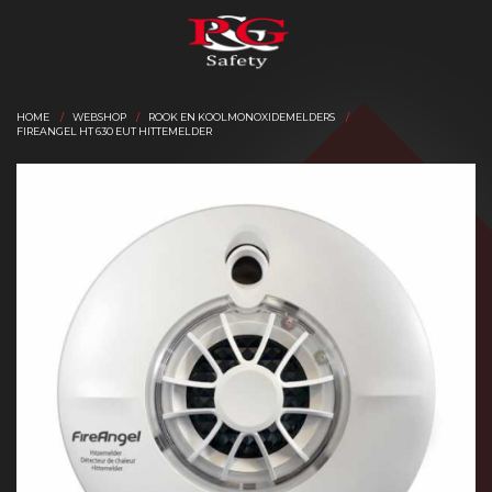
HOME
WEBSHOP
ROOK EN KOOLMONOXIDEMELDERS
FIREANGEL HT 630 EUT HITTEMELDER