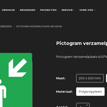
VERHUUR
KEURINGEN
PROJECTEN
SERVICE
OVER ONS
IDSBORDEN
PICTOGRAM VERZAMELPLAATS 400 400 KN
Pictogram verzamel
Pictogram Verzamelplaats 400*
Maat:
200 x 200 mm
Materiaal:
Polypropyleen