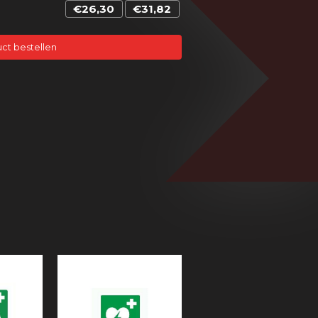
€26,30
€31,82
ct bestellen