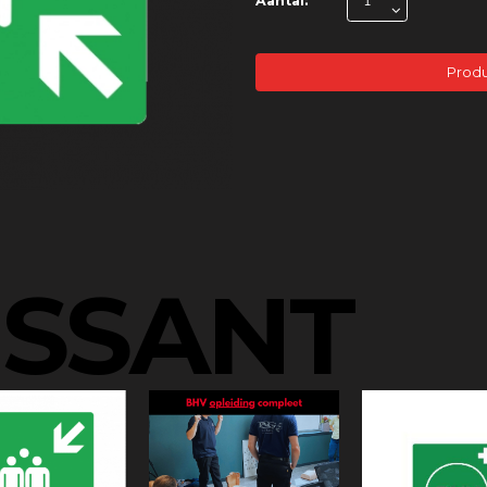
Aantal:
Produ
ESSANT
u