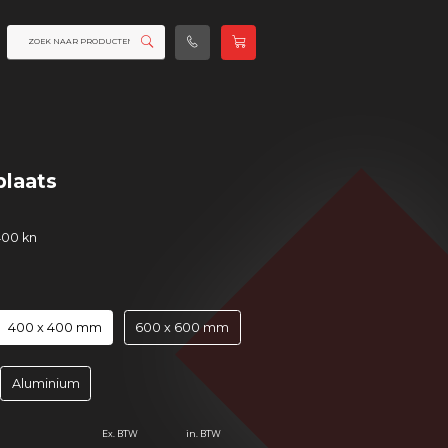
plaats
400 kn
400 x 400 mm
600 x 600 mm
Aluminium
Ex. BTW
in. BTW