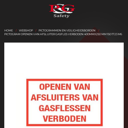
HOME
WEBSHOP
PICTOGRAMMEN EN VEILIGHEIDSBORDEN
PICTOGRAM OPENEN VAN AFSLUITER GASFLES VERBODEN 400MMX250 MM 150 1723 M6