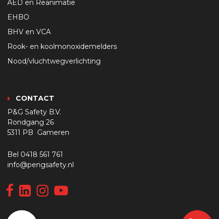
AED en Reanimatie
EHBO
BHV en VCA
Rook- en koolmonoxidemelders
Nood/vluchtwegverlichting
CONTACT
P&G Safety B.V.
Rondgang 26
5311 PB Gameren
Bel
0418 561 761
info@pengsafety.nl