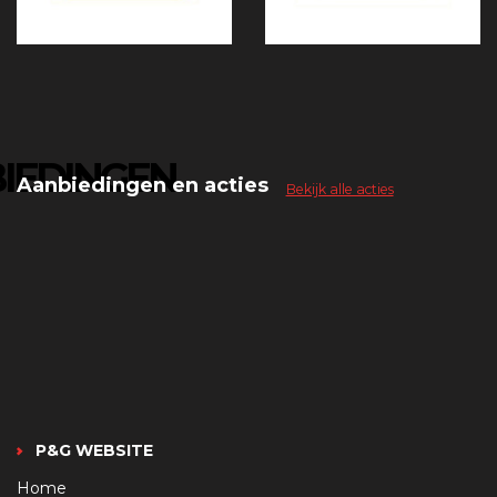
IEDINGEN
Aanbiedingen en acties
Bekijk alle acties
P&G WEBSITE
Home