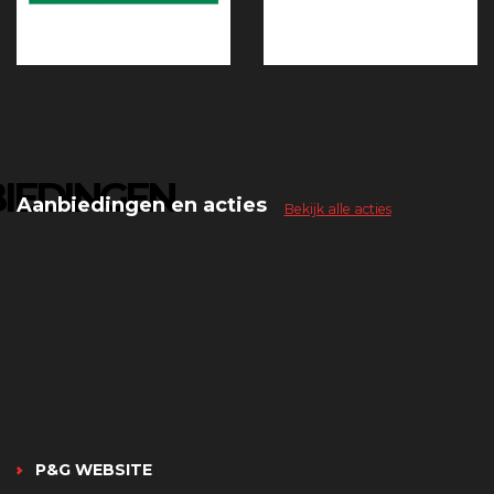
IEDINGEN
Aanbiedingen en acties
Bekijk alle acties
P&G WEBSITE