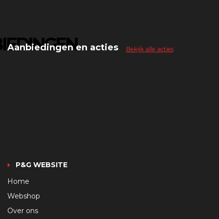
IEDINGEN
Aanbiedingen en acties
Bekijk alle acties
P&G WEBSITE
Home
Webshop
Over ons