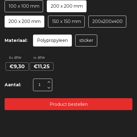
100 x 100 mm
200 x 200 mm
200 x 200 mm
150 x 150 mm
200x200x400
Materiaal:
Polypropyleen
sticker
Ex. BTW
in. BTW
€9,30
€11,25
Aantal:
Product bestellen