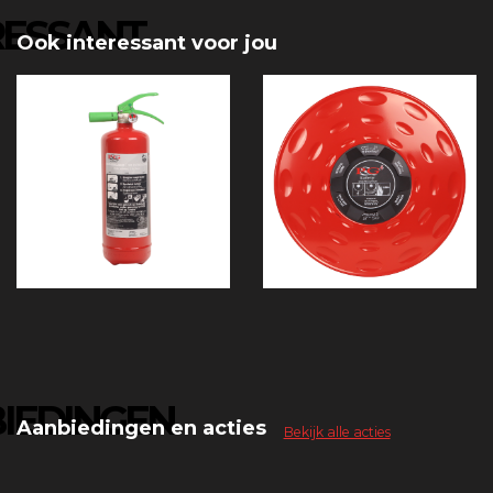
RESSANT
Ook interessant voor jou
IEDINGEN
Aanbiedingen en acties
Bekijk alle acties