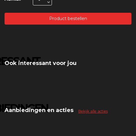
Product bestellen
RESSANT
Ook interessant voor jou
IEDINGEN
Aanbiedingen en acties
Bekijk alle acties