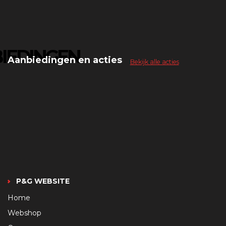
IEDINGEN
Aanbiedingen en acties
Bekijk alle acties
P&G WEBSITE
Home
Webshop