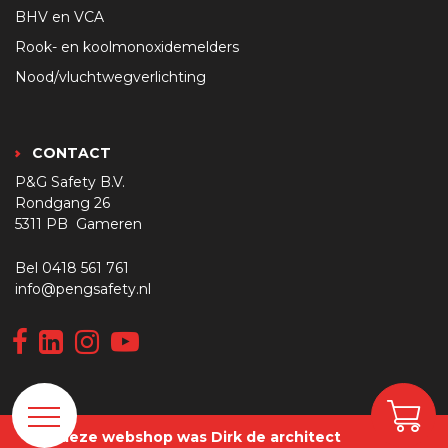
BHV en VCA
Rook- en koolmonoxidemelders
Nood/vluchtwegverlichting
CONTACT
P&G Safety B.V.
Rondgang 26
5311 PB Gameren
Bel
0418 561 761
info@pengsafety.nl
Van deze webshop was Dirk de architect