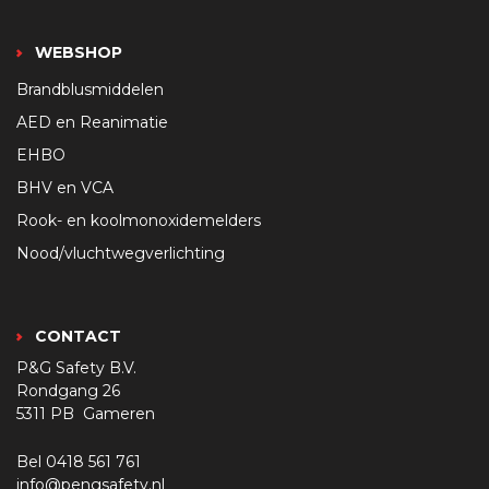
WEBSHOP
Brandblusmiddelen
AED en Reanimatie
EHBO
BHV en VCA
Rook- en koolmonoxidemelders
Nood/vluchtwegverlichting
CONTACT
P&G Safety B.V.
Rondgang 26
5311 PB Gameren
Bel
0418 561 761
info@pengsafety.nl