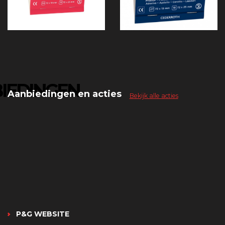
IEDINGEN
Aanbiedingen en acties
Bekijk alle acties
P&G WEBSITE