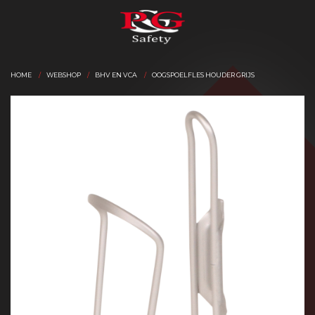
HOME
WEBSHOP
BHV EN VCA
OOGSPOELFLES HOUDER GRIJS