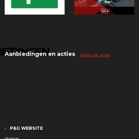
IEDINGEN
Aanbiedingen en acties
Bekijk alle acties
P&G WEBSITE
Home