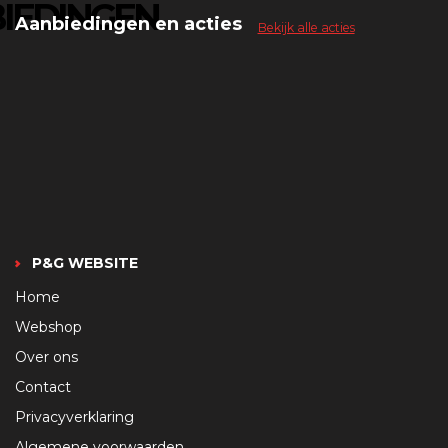
IEDINGEN
Aanbiedingen en acties
Bekijk alle acties
P&G WEBSITE
Home
Webshop
Over ons
Contact
Privacyverklaring
Algemene voorwaarden