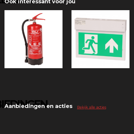
Ook interessant voor jou
IEDINGEN
Aanbiedingen en acties
Bekijk alle acties