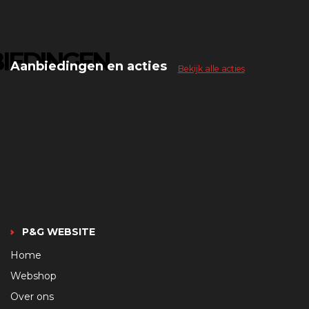
IEDINGEN
Aanbiedingen en acties
Bekijk alle acties
P&G WEBSITE
Home
Webshop
Over ons