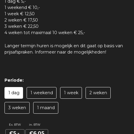
1 dag € 5,-
1 weekend € 10,-
1 week € 12,50
2 weken € 17,50
3 weken € 22,50
4 weken tot maximaal 10 weken € 25,-
Langer termijn huren is mogelijk en dit gaat op basis van
prijsafspraken. Informeer naar de mogelijkheden!
Periode:
1 dag
1 weekend
1 week
2 weken
3 weken
1 maand
Ex. BTW
in. BTW
€5,-
€6,05