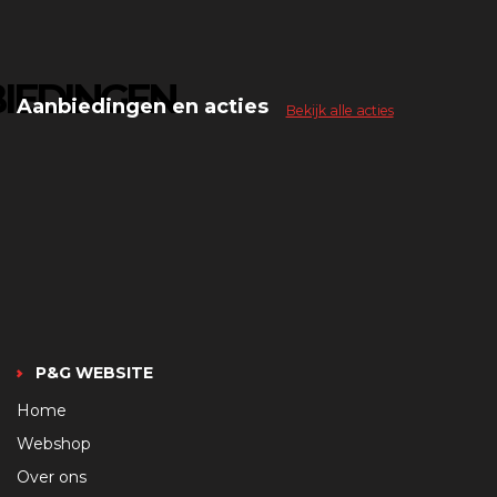
IEDINGEN
Aanbiedingen en acties
Bekijk alle acties
P&G WEBSITE
Home
Webshop
Over ons