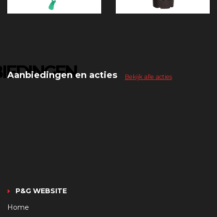
IEDINGEN
Aanbiedingen en acties
Bekijk alle acties
P&G WEBSITE
Home