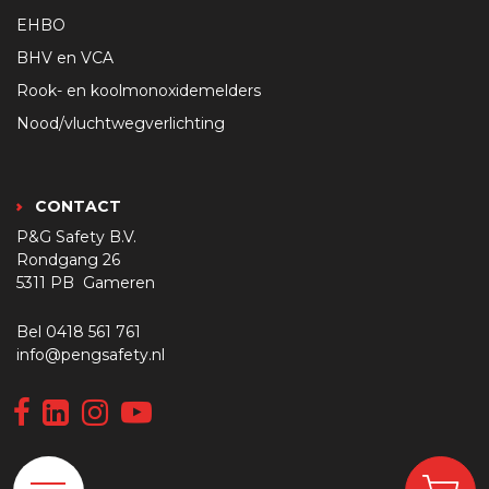
EHBO
BHV en VCA
Rook- en koolmonoxidemelders
Nood/vluchtwegverlichting
CONTACT
P&G Safety B.V.
Rondgang 26
5311 PB Gameren
Bel
0418 561 761
info@pengsafety.nl