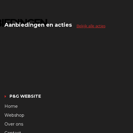
IEDINGEN
Aanbiedingen en acties
Bekijk alle acties
P&G WEBSITE
Home
Webshop
Over ons
Contact