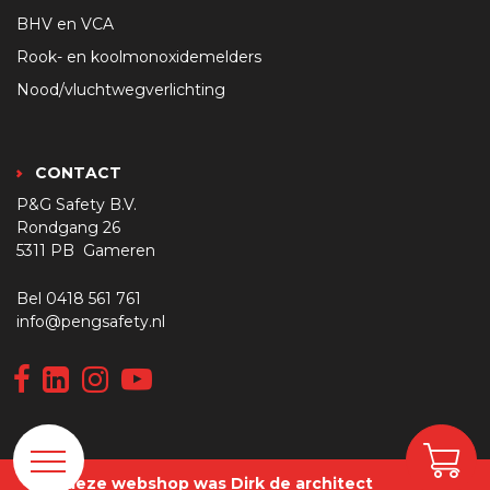
BHV en VCA
Rook- en koolmonoxidemelders
Nood/vluchtwegverlichting
CONTACT
P&G Safety B.V.
Rondgang 26
5311 PB Gameren
Bel
0418 561 761
info@pengsafety.nl
Van deze webshop was Dirk de architect