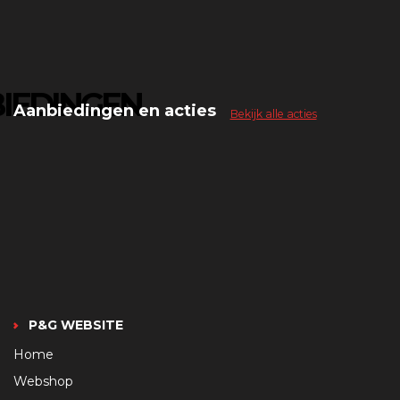
IEDINGEN
Aanbiedingen en acties
Bekijk alle acties
P&G WEBSITE
Home
Webshop