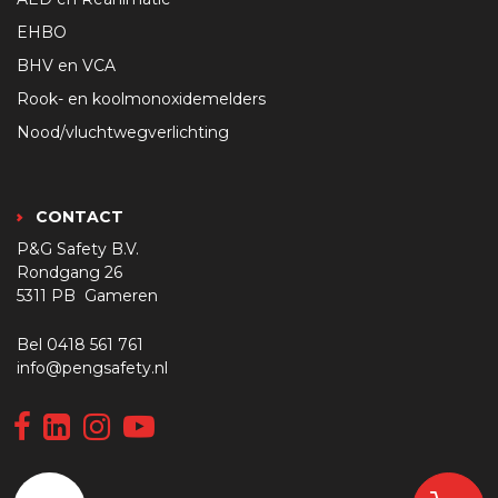
EHBO
BHV en VCA
Rook- en koolmonoxidemelders
Nood/vluchtwegverlichting
CONTACT
P&G Safety B.V.
Rondgang 26
5311 PB Gameren
Bel
0418 561 761
info@pengsafety.nl