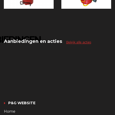
IEDINGEN
Aanbiedingen en acties
Bekijk alle acties
P&G WEBSITE
Home