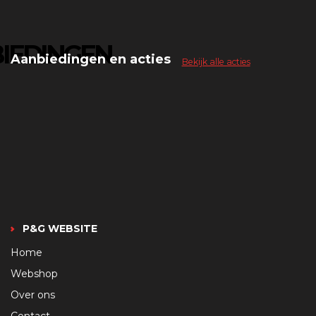
IEDINGEN
Aanbiedingen en acties
Bekijk alle acties
P&G WEBSITE
Home
Webshop
Over ons
Contact