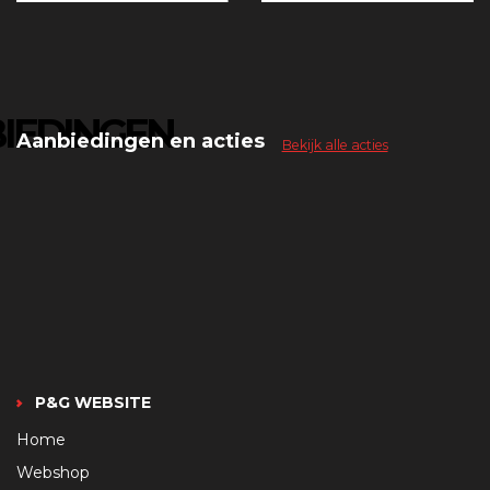
IEDINGEN
Aanbiedingen en acties
Bekijk alle acties
P&G WEBSITE
Home
Webshop