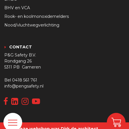
BHV en VCA
Rook- en koolmonoxidemelders
Nood/vluchtwegverlichting
CONTACT
P&G Safety B.V.
Rondgang 26
5311 PB Gameren
Bel
0418 561 761
info@pengsafety.nl
Van deze webshop was Dirk de architect