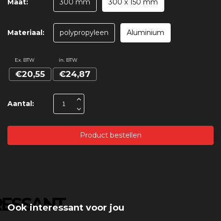
Maat:
300 mm
300 x 150 mm
Materiaal:
polypropyleen
Aluminium
Ex. BTW
in. BTW
€20,55
€24,87
Aantal:
Product bestellen
RESSANT
Ook interessant voor jou