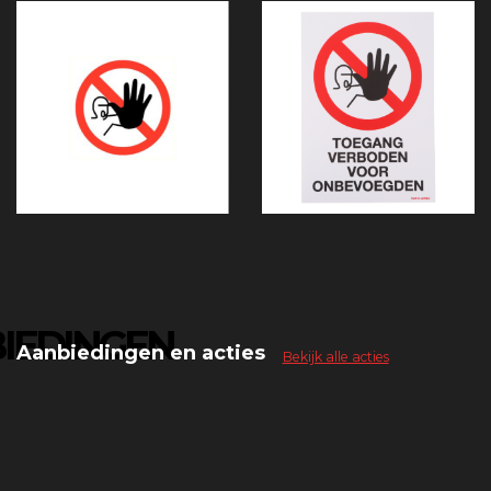
IEDINGEN
Aanbiedingen en acties
Bekijk alle acties