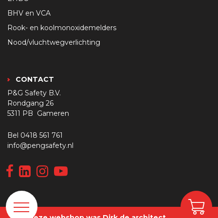
BHV en VCA
Rook- en koolmonoxidemelders
Nood/vluchtwegverlichting
CONTACT
P&G Safety B.V.
Rondgang 26
5311 PB Gameren
Bel
0418 561 761
info@pengsafety.nl
Van deze webshop was Dirk de architect