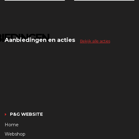
IEDINGEN
Aanbiedingen en acties
Bekijk alle acties
P&G WEBSITE
Home
Webshop