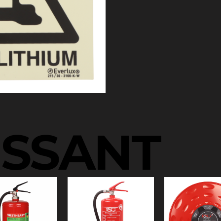
ESSANT
u