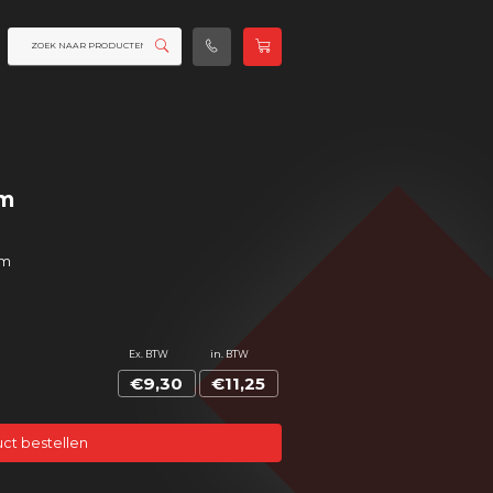
um
mm
Ex. BTW
in. BTW
€9,30
€11,25
ct bestellen