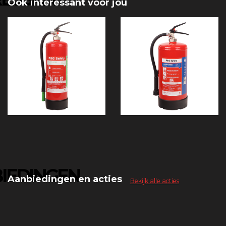
Ook interessant voor jou
IEDINGEN
Aanbiedingen en acties
Bekijk alle acties