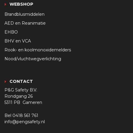
WEBSHOP
Brandblusmiddelen
AED en Reanimatie
EHBO
BHV en VCA
Rook- en koolmonoxidemelders
Nood/vluchtwegverlichting
CONTACT
P&G Safety B.V.
Rondgang 26
5311 PB Gameren
Bel
0418 561 761
info@pengsafety.nl