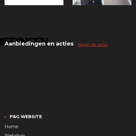
IEDINGEN
Aanbiedingen en acties
Bekijk alle acties
P&G WEBSITE
Home
Webshop