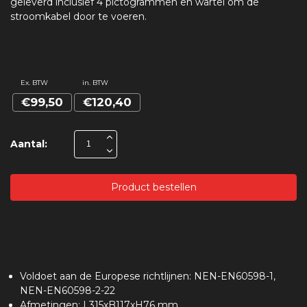
geleverd inclusief 4 pictogrammen en wartel om de
stroomkabel door te voeren.
Ex. BTW
in. BTW
€99,50
€120,40
Aantal:
Product bestellen
Voldoet aan de Europese richtlijnen: NEN-EN60598-1,
NEN-EN60598-2-22
Afmetingen: L315xB117xH76 mm