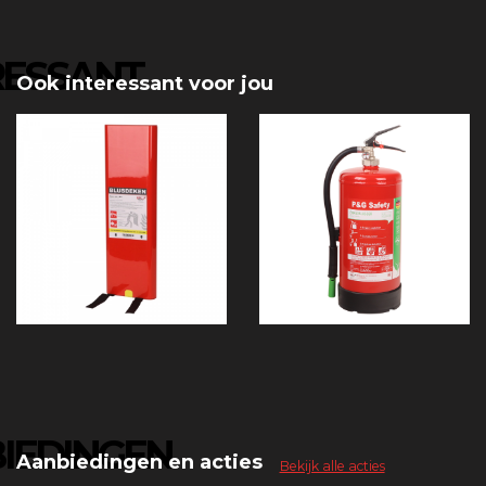
RESSANT
Ook interessant voor jou
IEDINGEN
Aanbiedingen en acties
Bekijk alle acties