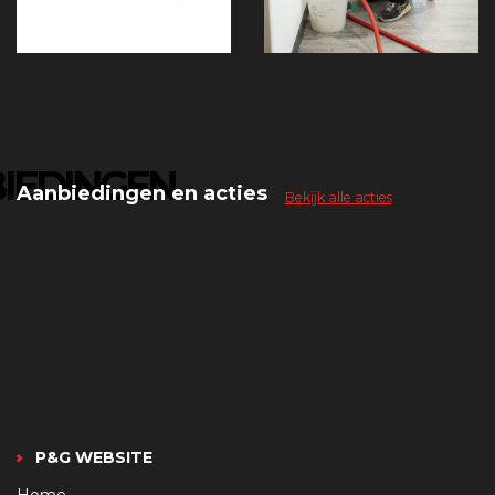
IEDINGEN
Aanbiedingen en acties
Bekijk alle acties
P&G WEBSITE