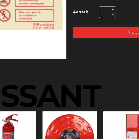
Aantal:
Produ
ESSANT
u