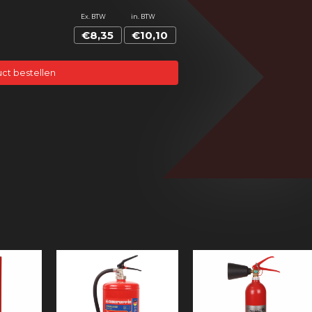
Ex. BTW
in. BTW
€8,35
€10,10
ct bestellen