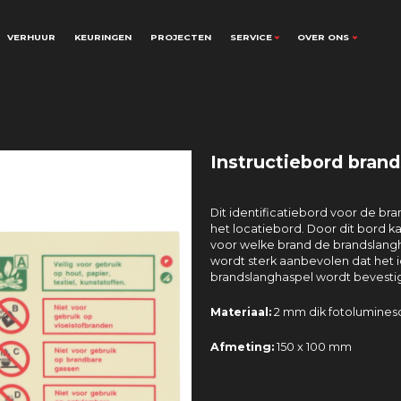
VERHUUR
KEURINGEN
PROJECTEN
SERVICE
OVER ONS
Instructiebord brand
Dit identificatiebord voor de bra
het locatiebord. Door dit bord k
voor welke brand de brandslangh
wordt sterk aanbevolen dat het i
brandslanghaspel wordt bevesti
Materiaal:
2 mm dik fotoluminesc
Afmeting:
150 x 100 mm