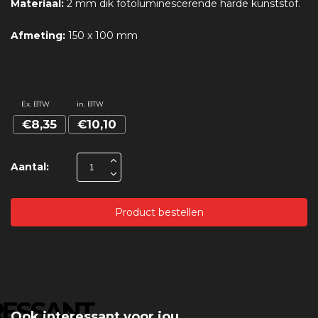
Materiaal:
2 mm dik fotoluminescerende harde kunststof.
Afmeting:
150 x 100 mm
Ex. BTW
in. BTW
€8,35
€10,10
Aantal:
Product bestellen
RESSANT
Ook interessant voor jou