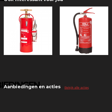
IEDINGEN
Aanbiedingen en acties
Bekijk alle acties