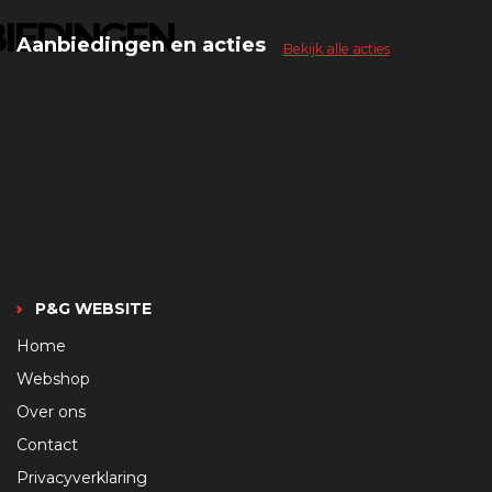
IEDINGEN
Aanbiedingen en acties
Bekijk alle acties
P&G WEBSITE
Home
Webshop
Over ons
Contact
Privacyverklaring