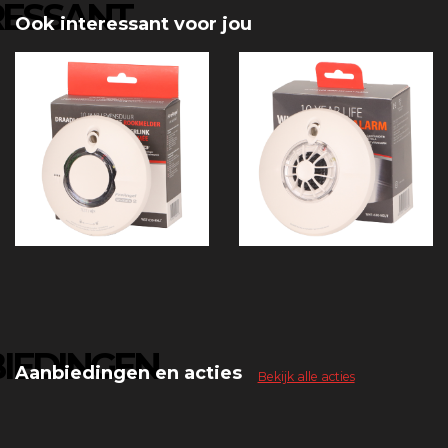
RESSANT
Ook interessant voor jou
IEDINGEN
Aanbiedingen en acties
Bekijk alle acties