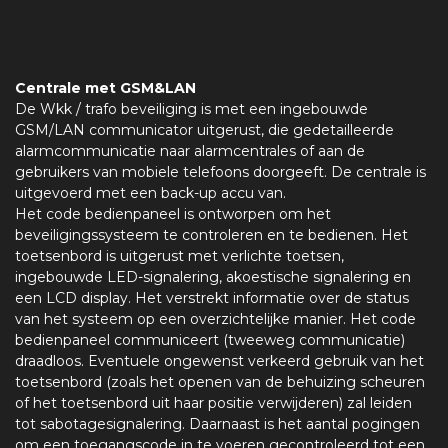
Centrale met GSM&LAN
De Wkk / trafo beveiliging is met een ingebouwde
GSM/LAN communicator uitgerust, die gedetailleerde
alarmcommunicatie naar alarmcentrales of aan de
gebruikers van mobiele telefoons doorgeeft. De centrale is
uitgevoerd met een back-up accu van.
Het code bedienpaneel is ontworpen om het
beveiligingssysteem te controleren en te bedienen. Het
toetsenbord is uitgerust met verlichte toetsen,
ingebouwde LED-signalering, akoestische signalering en
een LCD display. Het verstrekt informatie over de status
van het systeem op een overzichtelijke manier. Het code
bedienpaneel communiceert (tweeweg communicatie)
draadloos. Eventuele ongewenst verkeerd gebruik van het
toetsenbord (zoals het openen van de behuizing scheuren
of het toetsenbord uit haar positie verwijderen) zal leiden
tot sabotagesignalering. Daarnaast is het aantal pogingen
om een toegangscode in te voeren gecontroleerd tot een