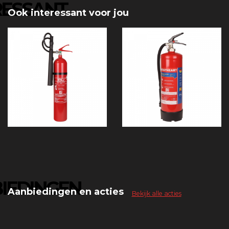
RESSANT
Ook interessant voor jou
IEDINGEN
Aanbiedingen en acties
Bekijk alle acties