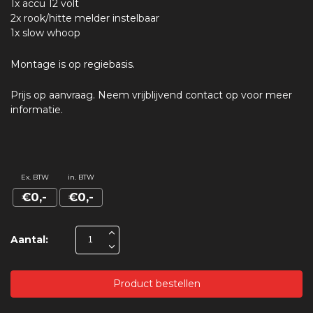
1x accu 12 volt
2x rook/hitte melder instelbaar
1x slow whoop
Montage is op regiebasis.
Prijs op aanvraag. Neem vrijblijvend contact op voor meer
informatie.
Ex. BTW
in. BTW
€0,-
€0,-
Aantal:
Product bestellen