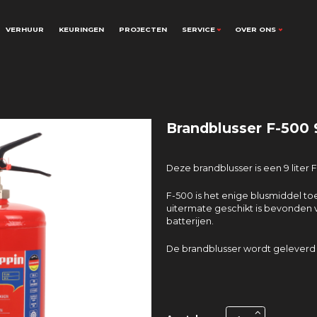
VERHUUR
KEURINGEN
PROJECTEN
SERVICE
OVER ONS
Brandblusser F-500 9 
Deze brandblusser is een 9 liter
F-500 is het enige blusmiddel to
uitermate geschikt is bevonden v
batterijen.
De brandblusser wordt geleverd inc