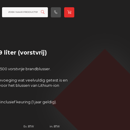
liter (vorstvrij)
 F500
vorstvrije
brandblusser.
evoeging wat veelvuldig getest is en
oor het blussen van Lithium-ion
lusief keuring (1 jaar geldig).
Ex. BTW
in. BTW