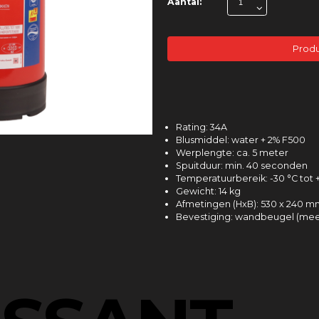
Aantal:
Produ
Rating: 34A
Blusmiddel: water + 2% F500
Werplengte: ca. 5 meter
Spuitduur: min. 40 seconden
Temperatuurbereik: -30 °C tot 
Gewicht: 14 kg
Afmetingen (HxB): 530 x 240 
Bevestiging: wandbeugel (me