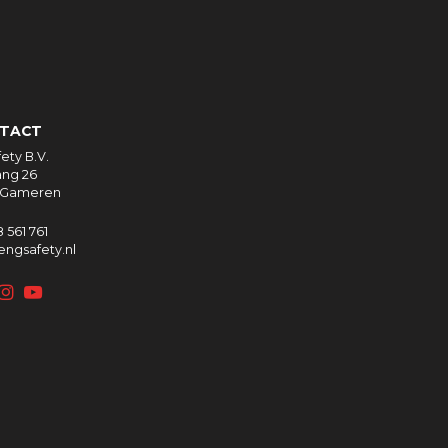
TACT
ety B.V.
ng 26
B Gameren
 561 761
ngsafety.nl