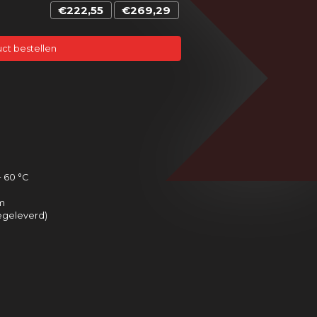
€222,55
€269,29
ct bestellen
+ 60 °C
mm
egeleverd)