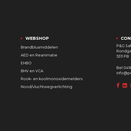
WEBSHOP
CON
P&G Saf
Brandblusmiddelen
Rondga
AED en Reanimatie
5311 P
EHBO
Bel
0418
BHV en VCA
info@pe
Rook- en koolmonoxidemelders
Nood/vluchtwegverlichting