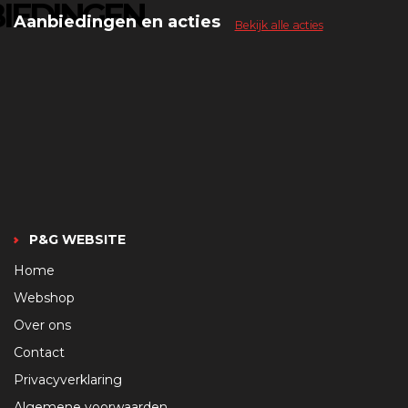
IEDINGEN
Aanbiedingen en acties
Bekijk alle acties
P&G WEBSITE
Home
Webshop
Over ons
Contact
Privacyverklaring
Algemene voorwaarden